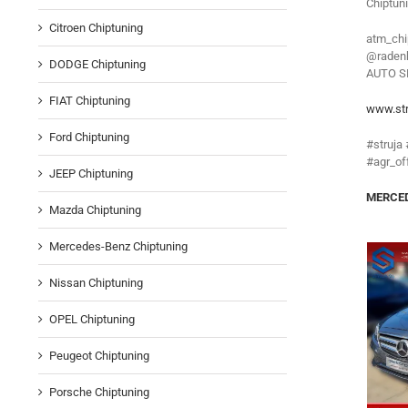
Chiptun
Citroen Chiptuning
atm_chi
@radenk
DODGE Chiptuning
AUTO S
FIAT Chiptuning
www.str
Ford Chiptuning
#struja
#agr_of
JEEP Chiptuning
MERCEDE
Mazda Chiptuning
Mercedes-Benz Chiptuning
Nissan Chiptuning
OPEL Chiptuning
Peugeot Chiptuning
Porsche Chiptuning