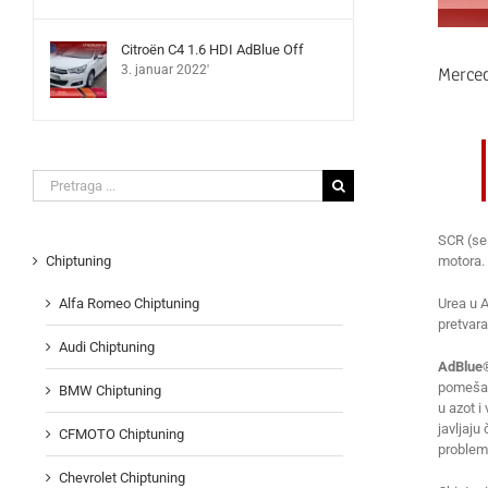
Citroën C4 1.6 HDI AdBlue Off
Merce
3. januar 2022'
Search
for:
SCR (sel
motora. 
Chiptuning
Urea u 
Alfa Romeo Chiptuning
pretvara
Audi Chiptuning
AdBlue®
pomešana
BMW Chiptuning
u azot i
javljaju
CFMOTO Chiptuning
problem
Chevrolet Chiptuning