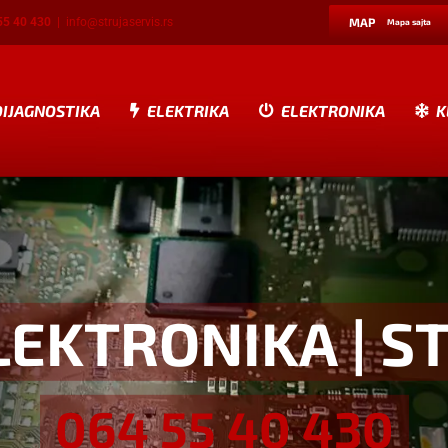
55 40 430
|
info@strujaservis.rs
MAP
Mapa sajta
DIJAGNOSTIKA
ELEKTRIKA
ELEKTRONIKA
K
LEKTRONIKA
| S
064 55 40 430