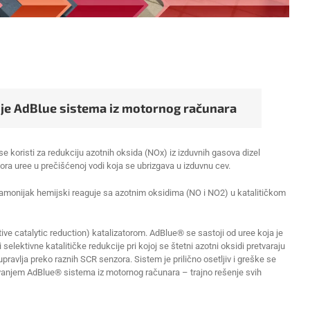
je AdBlue sistema iz motornog računara
 se koristi za redukciju azotnih oksida (NOx) iz izduvnih gasova dizel
ora uree u prečišćenoj vodi koja se ubrizgava u izduvnu cev.
amonijak hemijski reaguje sa azotnim oksidima (NО i NО2) u katalitičkom
ive catalytic reduction) katalizatorom. AdBlue® se sastoji od uree koja je
lektivne katalitičke redukcije pri kojoj se štetni azotni oksidi pretvaraju
avlja preko raznih SCR senzora. Sistem je prilično osetljiv i greške se
jivanjem AdBlue® sistema iz motornog računara – trajno rešenje svih