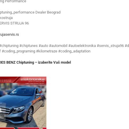
ing Performance
ptuning_performance Dealer Beograd
ostruja
ERVIS STRUJA 96
ujaservis.rs
 #chiptuning #chiptunes #auto #automobil #autoelektronika #servis_struja96 #d
f #coding_programing #kilometraze #coding_adaptation
S BENZ Chiptuning – izaberite Vaš model