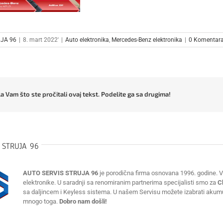
JA 96
|
8. mart 2022'
|
Auto elektronika
,
Mercedes-Benz elektronika
|
0 Komentar
a Vam što ste pročitali ovaj tekst. Podelite ga sa drugima!
:
STRUJA 96
AUTO SERVIS STRUJA 96
je porodična firma osnovana 1996. godine. Vr
elektronike. U saradnji sa renomiranim partnerima specijalisti smo za
C
sa daljincem i Keyless sistema. U našem Servisu možete izabrati akumulat
mnogo toga.
Dobro nam došli!