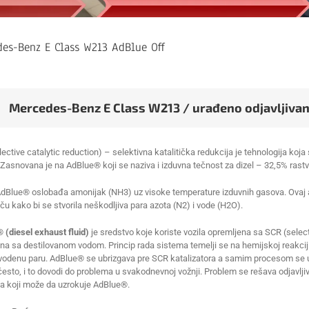
des-Benz E Class W213 AdBlue Off
Mercedes-Benz E Class W213 / urađeno odjavljivan
ective catalytic reduction) – selektivna katalitička redukcija je tehnologija koja
Zasnovana je na AdBlue® koji se naziva i izduvna tečnost za dizel – 32,5% rastv
AdBlue® oslobađa amonijak (NH3) uz visoke temperature izduvnih gasova. Ovaj 
ču kako bi se stvorila neškodljiva para azota (N2) i vode (H2O).
 (diesel exhaust fluid)
je sredstvo koje koriste vozila opremljena sa SCR (select
 sa destilovanom vodom. Princip rada sistema temelji se na hemijskoj reakciji se
 vodenu paru. AdBlue® se ubrizgava pre SCR katalizatora a samim procesom se upr
 često, i to dovodi do problema u svakodnevnoj vožnji. Problem se rešava odjavl
a koji može da uzrokuje AdBlue®.