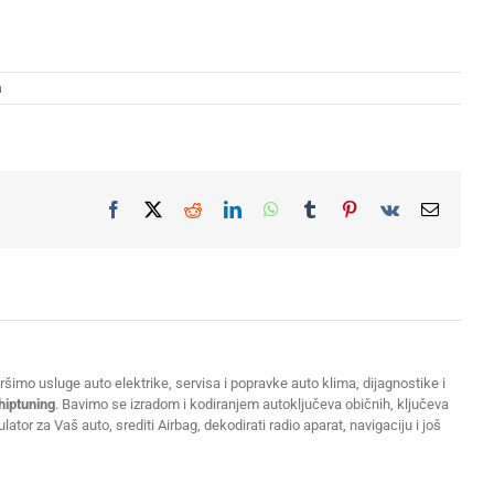
a
Facebook
X
Reddit
LinkedIn
WhatsApp
Tumblr
Pinterest
Vk
Email
šimo usluge auto elektrike, servisa i popravke auto klima, dijagnostike i
hiptuning
. Bavimo se izradom i kodiranjem autoključeva običnih, ključeva
or za Vaš auto, srediti Airbag, dekodirati radio aparat, navigaciju i još