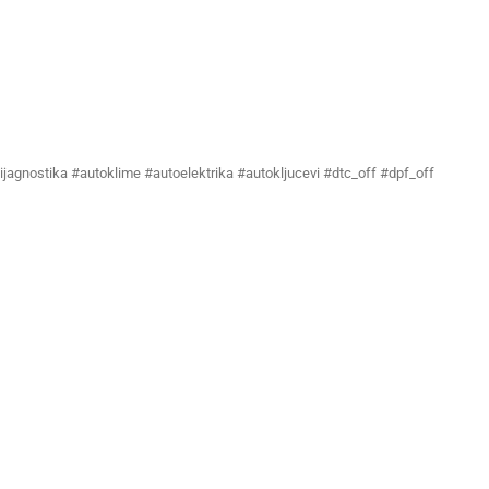
ijagnostika #autoklime #autoelektrika #autokljucevi #dtc_off #dpf_off