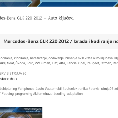
des-Benz GLK 220 2012 – Auto ključevi
Mercedes-Benz GLK 220 2012 / Izrada i kodiranje n
kodiranje, kloniranje, narezivanje, dodavanje, brisanje svih vrsta auto ključeva,
 Audi, Seat, Škoda, Ford, VW, Smart, Fiat, Alfa, Lancia, Opel, Peugeot, Citroen, Re
ERVIS STRUJA 96
ujaservis.rs
 #chiptuning #chiptunes #auto #automobil #autoelektronika #servis_struja96 #d
f #coding_programing #kilometraze #coding_adaptation