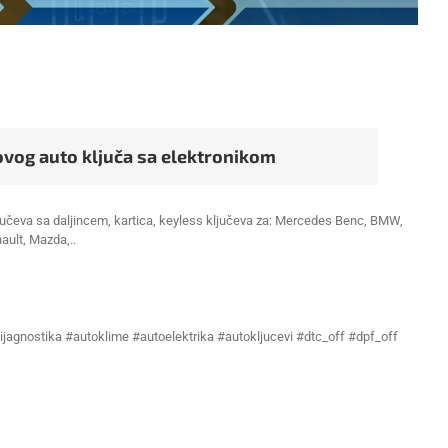
ovog auto ključa sa elektronikom
 ključeva sa daljincem, kartica, keyless ključeva za: Mercedes Benc, BMW,
nault, Mazda,..
ijagnostika #autoklime #autoelektrika #autokljucevi #dtc_off #dpf_off