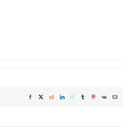
Facebook
X
Reddit
LinkedIn
WhatsApp
Tumblr
Pinterest
Vk
Email