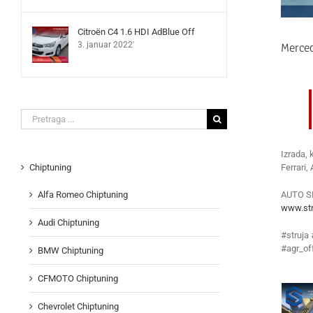
Citroën C4 1.6 HDI AdBlue Off
Merce
3. januar 2022'
Search
for:
Izrada, 
Ferrari,
Chiptuning
AUTO S
Alfa Romeo Chiptuning
www.str
Audi Chiptuning
#struja
#agr_of
BMW Chiptuning
CFMOTO Chiptuning
Chevrolet Chiptuning