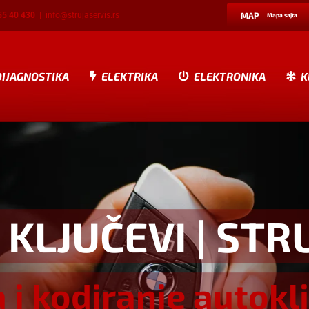
55 40 430
|
info@strujaservis.rs
MAP
Mapa sajta
DIJAGNOSTIKA
ELEKTRIKA
ELEKTRONIKA
K
 KLJUČEVI
| STR
a i kodiranje autokl