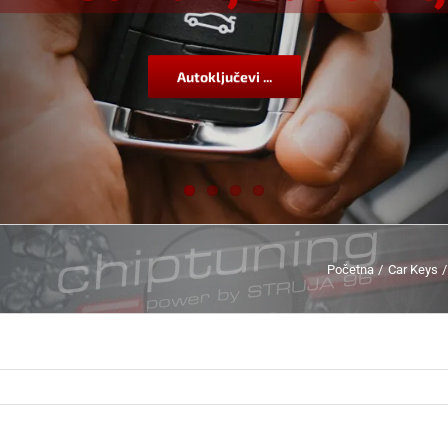
Autoključevi ...
Početna
Car Keys