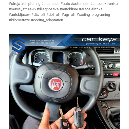
#struja #chiptuning #chiptunes #auto #automobil #autoelektronika
#servis_struja96 #dijagnostika #autoklime #autoelektrika
#autokljucevi #dtc_off #dpf_off #agr_off #coding_programing
#kilometraze #coding_adaptation