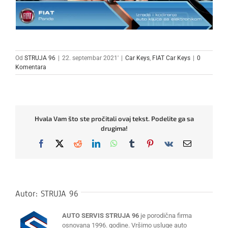
Od
STRUJA 96
|
22. septembar 2021'
|
Car Keys
,
FIAT Car Keys
|
0
Komentara
Hvala Vam što ste pročitali ovaj tekst. Podelite ga sa
drugima!
Facebook
X
Reddit
LinkedIn
WhatsApp
Tumblr
Pinterest
Vk
Email
Autor:
STRUJA 96
AUTO SERVIS STRUJA 96
je porodična firma
osnovana 1996. godine. Vršimo usluge auto