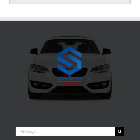
Search
for: