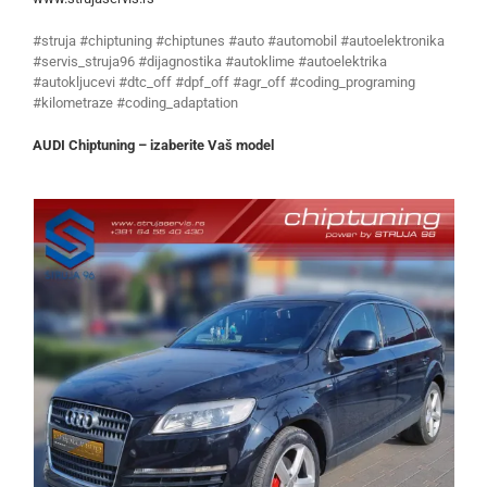
#struja #chiptuning #chiptunes #auto #automobil #autoelektronika
#servis_struja96 #dijagnostika #autoklime #autoelektrika
#autokljucevi #dtc_off #dpf_off #agr_off #coding_programing
#kilometraze #coding_adaptation
AUDI Chiptuning – izaberite Vaš model