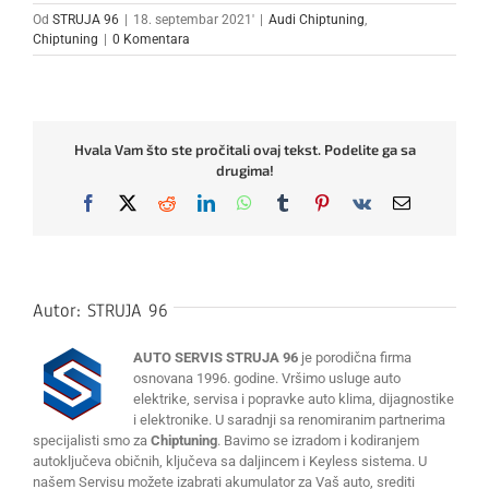
Od
STRUJA 96
|
18. septembar 2021'
|
Audi Chiptuning
,
Chiptuning
|
0 Komentara
Hvala Vam što ste pročitali ovaj tekst. Podelite ga sa
drugima!
Facebook
X
Reddit
LinkedIn
WhatsApp
Tumblr
Pinterest
Vk
Email
Autor:
STRUJA 96
AUTO SERVIS STRUJA 96
je porodična firma
osnovana 1996. godine. Vršimo usluge auto
elektrike, servisa i popravke auto klima, dijagnostike
i elektronike. U saradnji sa renomiranim partnerima
specijalisti smo za
Chiptuning
. Bavimo se izradom i kodiranjem
autoključeva običnih, ključeva sa daljincem i Keyless sistema. U
našem Servisu možete izabrati akumulator za Vaš auto, srediti