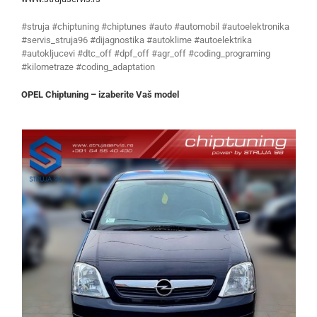
#struja #chiptuning #chiptunes #auto #automobil #autoelektronika
#servis_struja96 #dijagnostika #autoklime #autoelektrika
#autokljucevi #dtc_off #dpf_off #agr_off #coding_programing
#kilometraze #coding_adaptation
OPEL Chiptuning – izaberite Vaš model