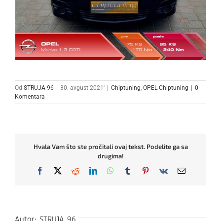
Od
STRUJA 96
|
30. avgust 2021'
|
Chiptuning
,
OPEL Chiptuning
|
0
Komentara
Hvala Vam što ste pročitali ovaj tekst. Podelite ga sa
drugima!
Facebook
X
Reddit
LinkedIn
WhatsApp
Tumblr
Pinterest
Vk
Email
Autor:
STRUJA 96