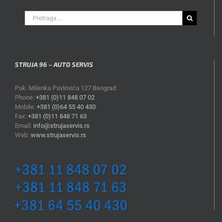
Search
for:
STRUJA 96 – AUTO SERVIS
Puk. Milenka Pavlovića 127 Beograd
Phone:
+381 (0)11 848 07 02
Mobile:
+381 (0)64 55 40 430
Fax:
+381 (0)11 848 71 63
Email:
info@strujaservis.rs
Web:
www.strujaservis.rs