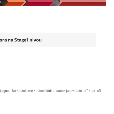
ora na Stage1 nivou
ijagnostika #autoklime #autoelektrika #autokljucevi #dtc_off #dpf_off