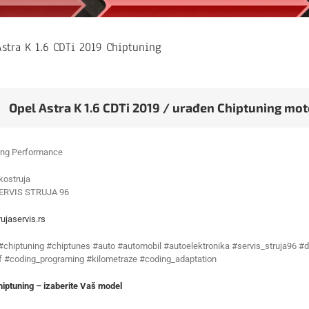
stra K 1.6 CDTi 2019 Chiptuning
Opel Astra K 1.6 CDTi 2019 / urađen Chiptuning mot
ing Performance
ostruja
ERVIS STRUJA 96
ujaservis.rs
 #chiptuning #chiptunes #auto #automobil #autoelektronika #servis_struja96 #d
f #coding_programing #kilometraze #coding_adaptation
iptuning – izaberite Vaš model