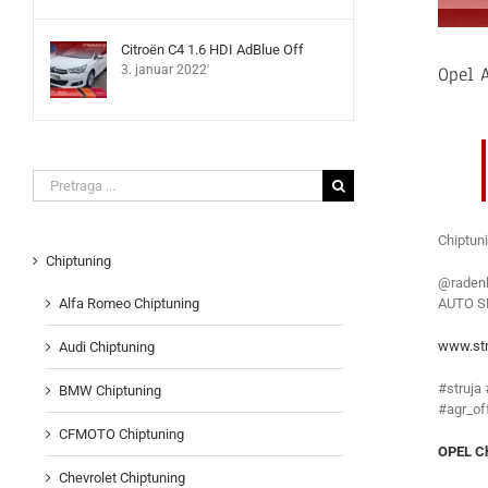
Citroën C4 1.6 HDI AdBlue Off
Opel A
3. januar 2022'
Search
for:
Chiptun
Chiptuning
@radenk
AUTO S
Alfa Romeo Chiptuning
www.str
Audi Chiptuning
#struja
BMW Chiptuning
#agr_of
CFMOTO Chiptuning
OPEL Ch
Chevrolet Chiptuning