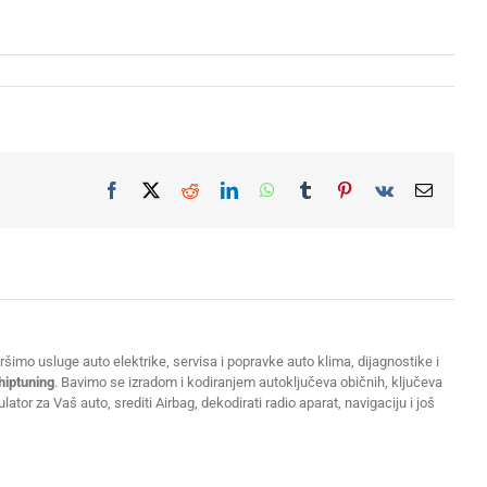
Facebook
X
Reddit
LinkedIn
WhatsApp
Tumblr
Pinterest
Vk
Email
šimo usluge auto elektrike, servisa i popravke auto klima, dijagnostike i
hiptuning
. Bavimo se izradom i kodiranjem autoključeva običnih, ključeva
or za Vaš auto, srediti Airbag, dekodirati radio aparat, navigaciju i još