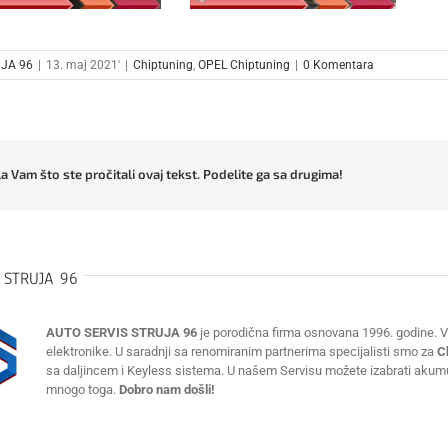
JA 96
|
13. maj 2021'
|
Chiptuning
,
OPEL Chiptuning
|
0 Komentara
a Vam što ste pročitali ovaj tekst. Podelite ga sa drugima!
:
STRUJA 96
AUTO SERVIS STRUJA 96
je porodična firma osnovana 1996. godine. Vr
elektronike. U saradnji sa renomiranim partnerima specijalisti smo za
C
sa daljincem i Keyless sistema. U našem Servisu možete izabrati akumulat
mnogo toga.
Dobro nam došli!