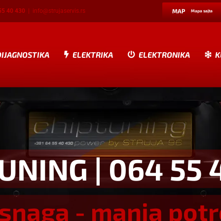
55 40 430
|
info@strujaservis.rs
MAP
Mapa sajta
DIJAGNOSTIKA
ELEKTRIKA
ELEKTRONIKA
K
TUNING
| 064 55 
snaga - manja pot