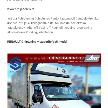
www.strujaservis.rs
#struja #chiptuning #chiptunes #auto #automobil #autoelektronika
#servis_struja96 #dijagnostika #autoklime #autoelektrika
#autokljucevi #dtc_off #dpf_off #agr_off #coding_programing
#kilometraze #coding_adaptation
RENAULT Chiptuning – izaberite Vaš model