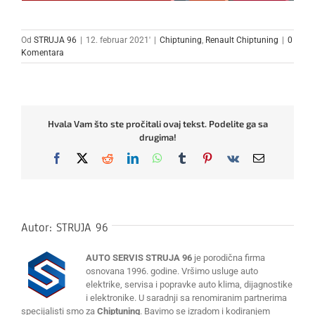
Od
STRUJA 96
|
12. februar 2021'
|
Chiptuning
,
Renault Chiptuning
|
0
Komentara
Hvala Vam što ste pročitali ovaj tekst. Podelite ga sa
drugima!
Facebook
X
Reddit
LinkedIn
WhatsApp
Tumblr
Pinterest
Vk
Email
Autor:
STRUJA 96
AUTO SERVIS STRUJA 96
je porodična firma
osnovana 1996. godine. Vršimo usluge auto
elektrike, servisa i popravke auto klima, dijagnostike
i elektronike. U saradnji sa renomiranim partnerima
specijalisti smo za
Chiptuning
. Bavimo se izradom i kodiranjem