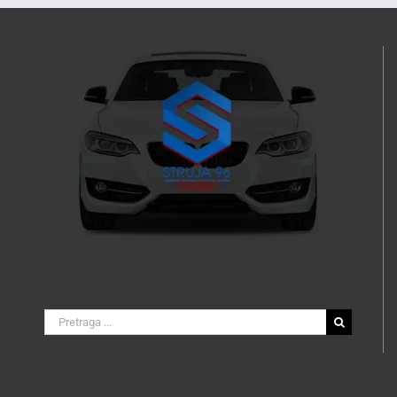
Search
for: