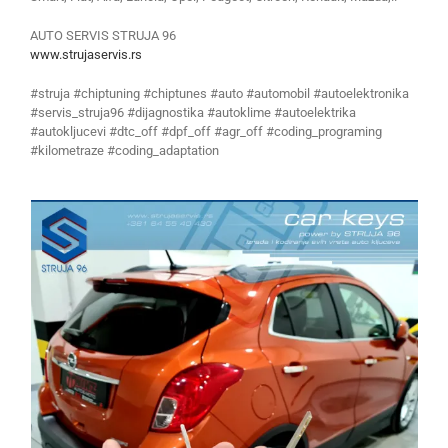
AUTO SERVIS STRUJA 96
www.strujaservis.rs
#struja #chiptuning #chiptunes #auto #automobil #autoelektronika
#servis_struja96 #dijagnostika #autoklime #autoelektrika
#autokljucevi #dtc_off #dpf_off #agr_off #coding_programing
#kilometraze #coding_adaptation