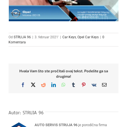
Od
STRUJA 96
|
3. februar 2021'
|
Car Keys
,
Opel Car Keys
|
0
Komentara
Hvala Vam što ste pročitali ovaj tekst. Podelite ga sa
drugima!
Facebook
X
Reddit
LinkedIn
WhatsApp
Tumblr
Pinterest
Vk
Email
Autor:
STRUJA 96
AUTO SERVIS STRUJA 96
je porodična firma