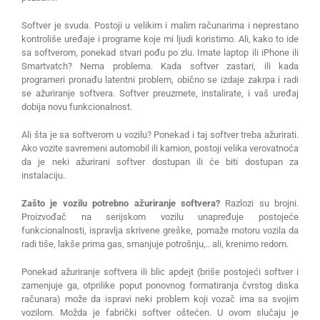
Softver je svuda. Postoji u velikim i malim računarima i neprestano
kontroliše uređaje i programe koje mi ljudi koristimo. Ali, kako to ide
sa softverom, ponekad stvari pođu po zlu. Imate laptop ili iPhone ili
Smartvatch? Nema problema. Kada softver zastari, ili kada
programeri pronađu latentni problem, obično se izdaje zakrpa i radi
se ažuriranje softvera. Softver preuzmete, instalirate, i vaš uređaj
dobija novu funkcionalnost.
Ali šta je sa softverom u vozilu? Ponekad i taj softver treba ažurirati.
Ako vozite savremeni automobil ili kamion, postoji velika verovatnoća
da je neki ažurirani softver dostupan ili će biti dostupan za
instalaciju.
Zašto je vozilu potrebno ažuriranje softvera?
Razlozi su brojni.
Proizvođač na serijskom vozilu unapređuje postojeće
funkcionalnosti, ispravlja skrivene greške, pomaže motoru vozila da
radi tiše, lakše prima gas, smanjuje potrošnju,.. ali, krenimo redom.
Ponekad ažuriranje softvera ili blic apdejt (briše postojeći softver i
zamenjuje ga, otprilike poput ponovnog formatiranja čvrstog diska
računara) može da ispravi neki problem koji vozač ima sa svojim
vozilom. Možda je fabrički softver oštećen. U ovom slučaju je