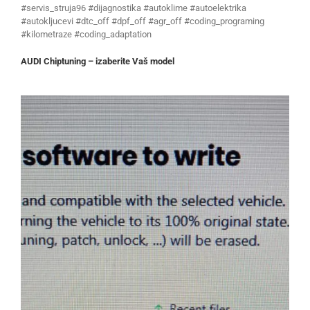
#servis_struja96 #dijagnostika #autoklime #autoelektrika
#autokljucevi #dtc_off #dpf_off #agr_off #coding_programing
#kilometraze #coding_adaptation
AUDI Chiptuning – izaberite Vaš model