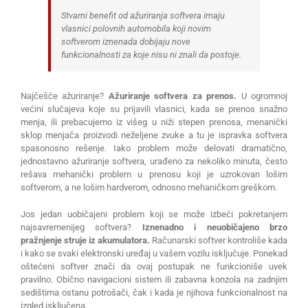
Stvarni benefit od ažuriranja softvera imaju
vlasnici polovnih automobila koji novim
softverom iznenada dobijaju nove
funkcionalnosti za koje nisu ni znali da postoje.
Najčešće ažuriranje?
Ažuriranje softvera za prenos.
U ogromnoj
većini slučajeva koje su prijavili vlasnici, kada se prenos snažno
menja, ili prebacujemo iz višeg u niži stepen prenosa, menanički
sklop menjača proizvodi neželjene zvuke a tu je ispravka softvera
spasonosno rešenje. Iako problem može delovati dramatično,
jednostavno ažuriranje softvera, urađeno za nekoliko minuta, često
rešava mehanički problem u prenosu koji je uzrokovan lošim
softverom, a ne lošim hardverom, odnosno mehaničkom greškom.
Jos jedan uobičajeni problem koji se može izbeći pokretanjem
najsavremenijeg softvera?
Iznenadno i neuobičajeno brzo
pražnjenje struje iz akumulatora.
Računarski softver kontroliše kada
i kako se svaki elektronski uređaj u vašem vozilu isključuje. Ponekad
oštećeni softver znači da ovaj postupak ne funkcioniše uvek
pravilno. Obično navigacioni sistem ili zabavna konzola na zadnjim
sedištima ostanu potrošači, čak i kada je njihova funkcionalnost na
izgled isključena.