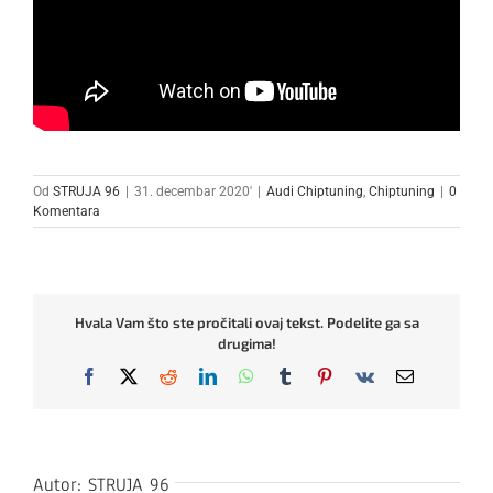
Od
STRUJA 96
|
31. decembar 2020'
|
Audi Chiptuning
,
Chiptuning
|
0
Komentara
Hvala Vam što ste pročitali ovaj tekst. Podelite ga sa
drugima!
Facebook
X
Reddit
LinkedIn
WhatsApp
Tumblr
Pinterest
Vk
Email
Autor:
STRUJA 96