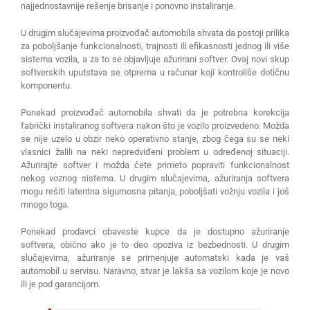
najjednostavnije rešenje brisanje i ponovno instaliranje.
U drugim slučajevima proizvođač automobila shvata da postoji prilika
za poboljšanje funkcionalnosti, trajnosti ili efikasnosti jednog ili više
sistema vozila, a za to se objavljuje ažurirani softver. Ovaj novi skup
softverskih uputstava se otprema u računar koji kontroliše dotičnu
komponentu.
Ponekad proizvođač automobila shvati da je potrebna korekcija
fabrički instaliranog softvera nakon što je vozilo proizvedeno. Možda
se nije uzelo u obzir neko operativno stanje, zbog čega su se neki
vlasnici žalili na neki nepredviđeni problem u određenoj situaciji.
Ažurirajte softver i možda ćete primeto popraviti funkcionalnost
nekog voznog sistema. U drugim slučajevima, ažuriranja softvera
mogu rešiti latentna sigurnosna pitanja, poboljšati vožnju vozila i još
mnogo toga.
Ponekad prodavci obaveste kupce da je dostupno ažuriranje
softvera, obično ako je to deo opoziva iz bezbednosti. U drugim
slučajevima, ažuriranje se primenjuje automatski kada je vaš
automobil u servisu. Naravno, stvar je lakša sa vozilom koje je novo
ili je pod garancijom.