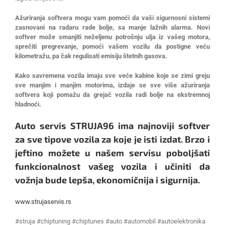
Ažuriranja softvera mogu vam pomoći da vaši sigurnosni sistemi
zasnovani na radaru rade bolje, sa manje lažnih alarma. Novi
softver može smanjiti neželjenu potrošnju ulja iz vašeg motora,
sprečiti pregrevanje, pomoći vašem vozilu da postigne veću
kilometražu, pa čak regulisati emisiju štetnih gasova.
Kako savremena vozila imaju sve veće kabine koje se zimi greju
sve manjim i manjim motorima, izdaje se sve više ažuriranja
softvera koji pomažu da grejač vozila radi bolje na ekstremnoj
hladnoći.
Auto servis STRUJA96 ima najnoviji softver
za sve tipove vozila za koje je isti izdat. Brzo i
jeftino možete u našem servisu poboljšati
funkcionalnost vašeg vozila i učiniti da
vožnja bude lepša, ekonomičnija i sigurnija.
www.strujaservis.rs
#struja #chiptuning #chiptunes #auto #automobil #autoelektronika