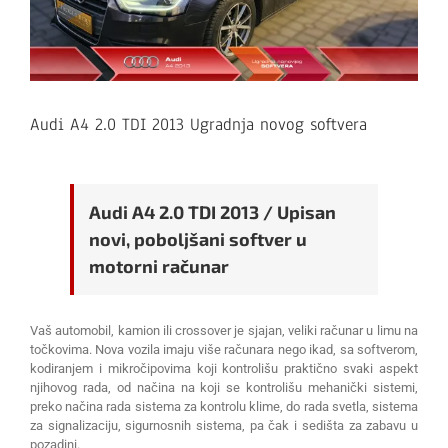
Audi A4 2.0 TDI 2013 Ugradnja novog softvera
Audi A4 2.0 TDI 2013 / Upisan
novi, poboljšani softver u
motorni računar
Vaš automobil, kamion ili crossover je sjajan, veliki računar u limu na
točkovima. Nova vozila imaju više računara nego ikad, sa softverom,
kodiranjem i mikročipovima koji kontrolišu praktično svaki aspekt
njihovog rada, od načina na koji se kontrolišu mehanički sistemi,
preko načina rada sistema za kontrolu klime, do rada svetla, sistema
za signalizaciju, sigurnosnih sistema, pa čak i sedišta za zabavu u
pozadini.