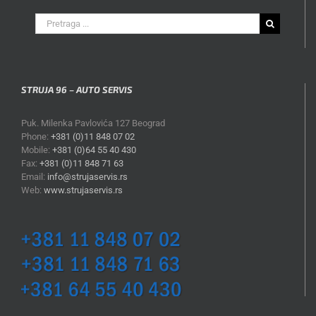
Search
for:
STRUJA 96 – AUTO SERVIS
Puk. Milenka Pavlovića 127 Beograd
Phone:
+381 (0)11 848 07 02
Mobile:
+381 (0)64 55 40 430
Fax:
+381 (0)11 848 71 63
Email:
info@strujaservis.rs
Web:
www.strujaservis.rs