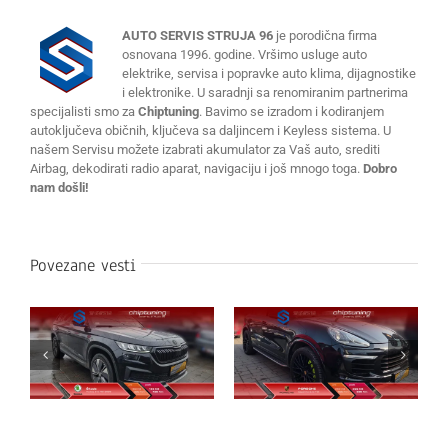
AUTO SERVIS STRUJA 96
je porodična firma
osnovana 1996. godine. Vršimo usluge auto
elektrike, servisa i popravke auto klima, dijagnostike
i elektronike. U saradnji sa renomiranim partnerima
specijalisti smo za
Chiptuning
. Bavimo se izradom i kodiranjem
autoključeva običnih, ključeva sa daljincem i Keyless sistema. U
našem Servisu možete izabrati akumulator za Vaš auto, srediti
Airbag, dekodirati radio aparat, navigaciju i još mnogo toga.
Dobro
nam došli!
Povezane vesti