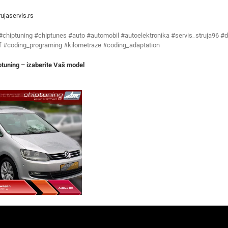
ujaservis.rs
 #chiptuning #chiptunes #auto #automobil #autoelektronika #servis_struja96 #d
f #coding_programing #kilometraze #coding_adaptation
tuning – izaberite Vaš model