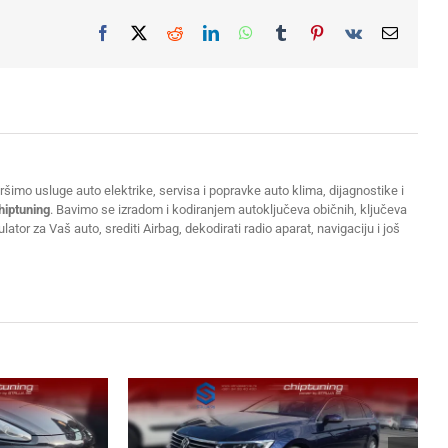
Facebook
X
Reddit
LinkedIn
WhatsApp
Tumblr
Pinterest
Vk
Email
šimo usluge auto elektrike, servisa i popravke auto klima, dijagnostike i
hiptuning
. Bavimo se izradom i kodiranjem autoključeva običnih, ključeva
or za Vaš auto, srediti Airbag, dekodirati radio aparat, navigaciju i još