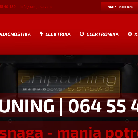
55 40 430
|
info@strujaservis.rs
MAP
Mapa sajta
DIJAGNOSTIKA
ELEKTRIKA
ELEKTRONIKA
K
TUNING
| 064 55 
snaga - manja pot