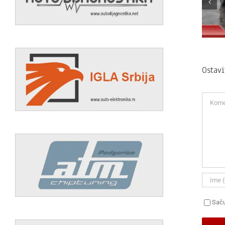
Ostav
Koment
Saču