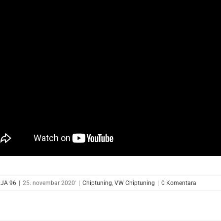
JA 96
|
25. novembar 2020'
|
Chiptuning
,
VW Chiptuning
|
0 Komentara