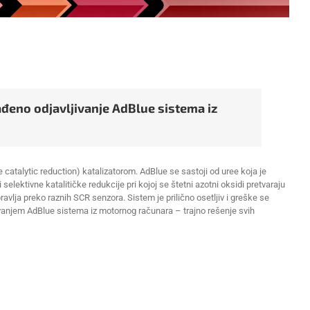
eno odjavljivanje AdBlue sistema iz
e catalytic reduction) katalizatorom. AdBlue se sastoji od uree koja je
lektivne katalitičke redukcije pri kojoj se štetni azotni oksidi pretvaraju
vlja preko raznih SCR senzora. Sistem je prilično osetljiv i greške se
jivanjem AdBlue sistema iz motornog računara – trajno rešenje svih