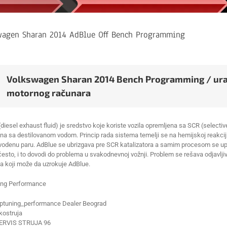
wagen Sharan 2014 AdBlue Off Bench Programming
Volkswagen Sharan 2014 Bench Programming / urađ
motornog računara
diesel exhaust fluid) je sredstvo koje koriste vozila opremljena sa SCR (selectiv
 sa destilovanom vodom. Princip rada sistema temelji se na hemijskoj reakciji se
 vodenu paru. AdBlue se ubrizgava pre SCR katalizatora a samim procesom se upra
 često, i to dovodi do problema u svakodnevnoj vožnji. Problem se rešava odjavl
a koji može da uzrokuje AdBlue.
ing Performance
ptuning_performance Dealer Beograd
ostruja
ERVIS STRUJA 96