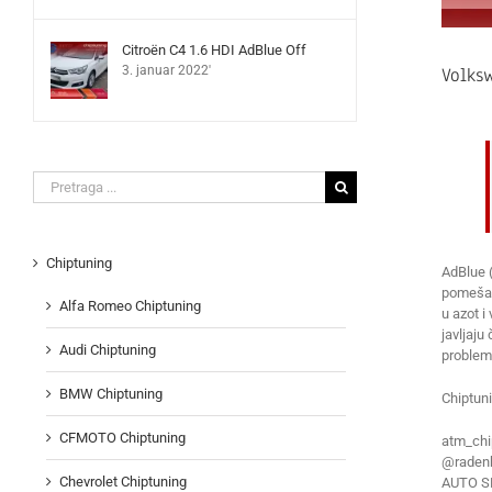
Citroën C4 1.6 HDI AdBlue Off
Volks
3. januar 2022'
Search
for:
Chiptuning
AdBlue (
pomešana
Alfa Romeo Chiptuning
u azot i
javljaju
Audi Chiptuning
problem
BMW Chiptuning
Chiptun
CFMOTO Chiptuning
atm_chi
@radenk
Chevrolet Chiptuning
AUTO S