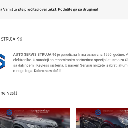
a Vam što ste pročitali ovaj tekst. Podelite ga sa drugima!
:
STRUJA 96
AUTO SERVIS STRUJA 96
je porodična firma osnovana 1996. godine. Vr
elektronike. U saradnji sa renomiranim partnerima specijalisti smo za
C
sa daljincem i Keyless sistema. U našem Servisu možete izabrati akumulat
mnogo toga.
Dobro nam došli!
ne vesti