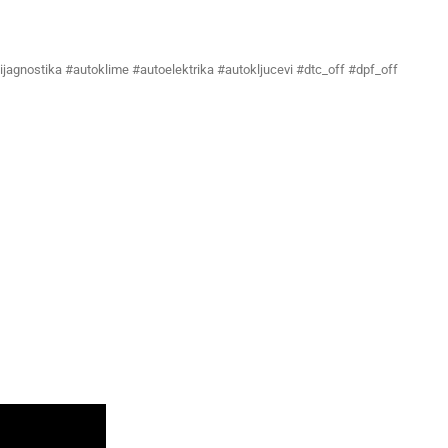
ijagnostika #autoklime #autoelektrika #autokljucevi #dtc_off #dpf_off