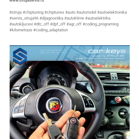
www.strujaservis.rs
#struja #chiptuning #chiptunes #auto #automobil #autoelektronika
#servis_struja96 #dijagnostika #autoklime #autoelektrika
#autokljucevi #dtc_off #dpf_off #agr_off #coding_programing
#kilometraze #coding_adaptation