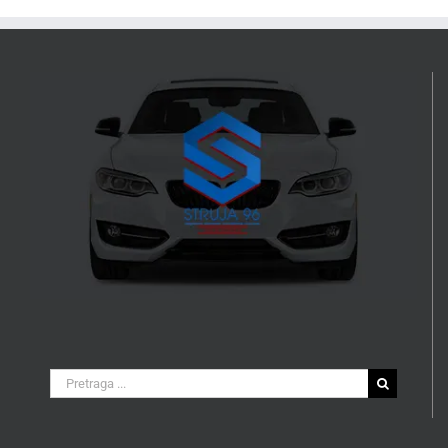
Search
for: