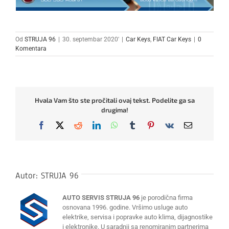
Od
STRUJA 96
|
30. septembar 2020'
|
Car Keys
,
FIAT Car Keys
|
0
Komentara
Hvala Vam što ste pročitali ovaj tekst. Podelite ga sa
drugima!
Facebook
X
Reddit
LinkedIn
WhatsApp
Tumblr
Pinterest
Vk
Email
Autor:
STRUJA 96
AUTO SERVIS STRUJA 96
je porodična firma
osnovana 1996. godine. Vršimo usluge auto
elektrike, servisa i popravke auto klima, dijagnostike
i elektronike. U saradnji sa renomiranim partnerima