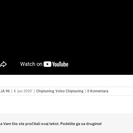
JA 96
|
8. jun 2020'
|
Chiptuning
,
Volvo Chiptuning
|
0 Komentara
a Vam što ste pročitali ovaj tekst. Podelite ga sa drugima!