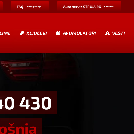
FAQ
Auto servis STRUJA 96
Vaša pitanja
Kontakt
LIME
KLJUČEVI
AKUMULATORI
VESTI
40 430
rošnja