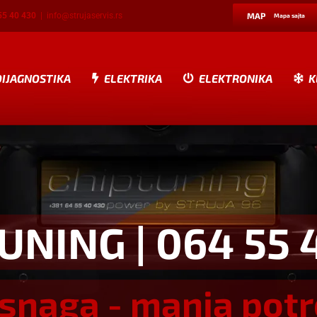
55 40 430
|
info@strujaservis.rs
MAP
Mapa sajta
DIJAGNOSTIKA
ELEKTRIKA
ELEKTRONIKA
K
TUNING
| 064 55 
snaga - manja pot