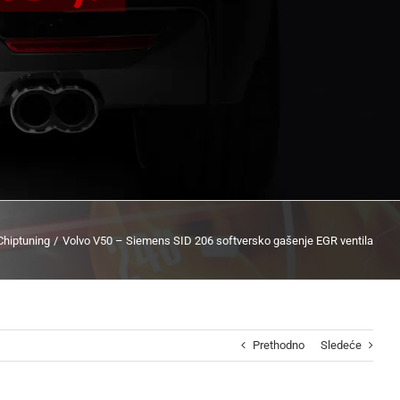
Chiptuning
Volvo V50 – Siemens SID 206 softversko gašenje EGR ventila
Prethodno
Sledeće