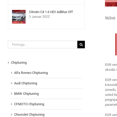
Citroën C4 1.6 HDI AdBlue Off
Volvo
3. januar 2022'
Search
for:
Chiptuning
EGR vent
oksida i
Alfa Romeo Chiptuning
EGR vent
Audi Chiptuning
kiseoni
između k
BMW Chiptuning
usled i
pregreja
CFMOTO Chiptuning
paramet
Chevrolet Chiptuning
EGR vent