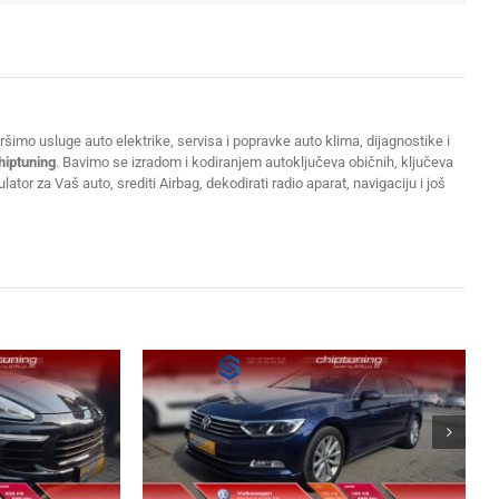
šimo usluge auto elektrike, servisa i popravke auto klima, dijagnostike i
hiptuning
. Bavimo se izradom i kodiranjem autoključeva običnih, ključeva
or za Vaš auto, srediti Airbag, dekodirati radio aparat, navigaciju i još