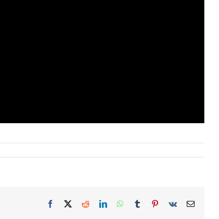
Facebook
X
Reddit
LinkedIn
WhatsApp
Tumblr
Pinterest
Vk
Email