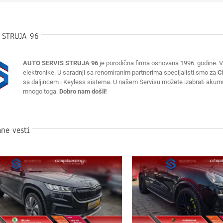
:
STRUJA 96
AUTO SERVIS STRUJA 96
je porodična firma osnovana 1996. godine. Vr
elektronike. U saradnji sa renomiranim partnerima specijalisti smo za
C
sa daljincem i Keyless sistema. U našem Servisu možete izabrati akumulat
mnogo toga.
Dobro nam došli!
ne vesti