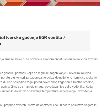
Softversko gašenje EGR ventila /
u
anja smeše, kako bi se povećala ekonomičnost i smanjila količina azotnih-
nih gasova, pomoću kojih se reguliše sagorevanje. Prevelika količina
perature u komori za sagorevanje dolazi do neželjene hemijske reakcije
oksidi. Kao posledica toga, pored povećanog zagađenja životne sredine,
 goriva, čime se smanjuje snaga, povećava nivo ugljo-vodonika. Kada
e kiseonik, dolazi do snižavanja temperature sagorevanja i dovođenja
umu potpuno otvoren i može da obezbedi i do 50 posto prisustva sagorelih