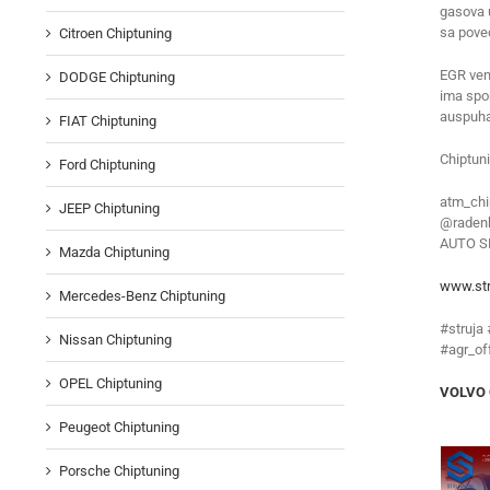
gasova u
sa pove
Citroen Chiptuning
EGR vent
DODGE Chiptuning
ima spor
auspuha
FIAT Chiptuning
Chiptun
Ford Chiptuning
atm_chi
JEEP Chiptuning
@radenk
AUTO S
Mazda Chiptuning
www.str
Mercedes-Benz Chiptuning
#struja
Nissan Chiptuning
#agr_of
OPEL Chiptuning
VOLVO C
Peugeot Chiptuning
Porsche Chiptuning