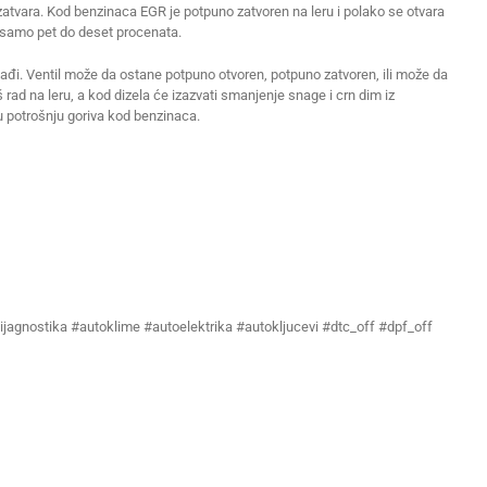
zatvara. Kod benzinaca EGR je potpuno zatvoren na leru i polako se otvara
samo pet do deset procenata.
čađi. Ventil može da ostane potpuno otvoren, potpuno zatvoren, ili može da
 rad na leru, a kod dizela će izazvati smanjenje snage i crn dim iz
u potrošnju goriva kod benzinaca.
ijagnostika #autoklime #autoelektrika #autokljucevi #dtc_off #dpf_off