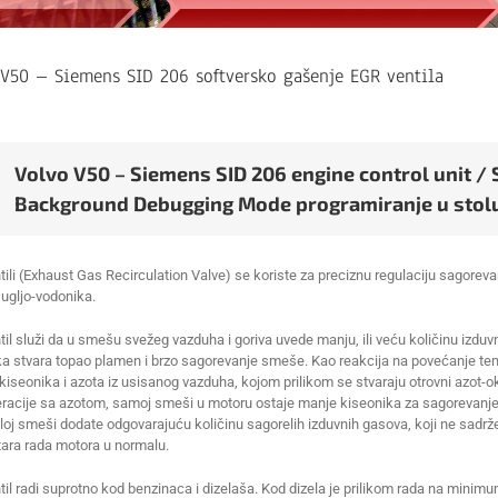
 V50 – Siemens SID 206 softversko gašenje EGR ventila
Volvo V50 – Siemens SID 206 engine control unit / 
Background Debugging Mode programiranje u stol
ili (Exhaust Gas Recirculation Valve) se koriste za preciznu regulaciju sagorev
 ugljo-vodonika.
il služi da u smešu svežeg vazduha i goriva uvede manju, ili veću količinu izduv
ka stvara topao plamen i brzo sagorevanje smeše. Kao reakcija na povećanje tem
iseonika i azota iz usisanog vazduha, kojom prilikom se stvaraju otrovni azot-
teracije sa azotom, samoj smeši u motoru ostaje manje kiseonika za sagorevanje
loj smeši dodate odgovarajuću količinu sagorelih izduvnih gasova, koji ne sadrž
ara rada motora u normalu.
il radi suprotno kod benzinaca i dizelaša. Kod dizela je prilikom rada na minim