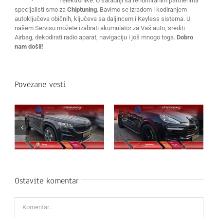
i elektronike. U saradnji sa renomiranim partnerima
specijalisti smo za
Chiptuning
. Bavimo se izradom i kodiranjem
autoključeva običnih, ključeva sa daljincem i Keyless sistema. U
našem Servisu možete izabrati akumulator za Vaš auto, srediti
Airbag, dekodirati radio aparat, navigaciju i još mnogo toga.
Dobro
nam došli!
Povezane vesti
Ostavite komentar
Komentar