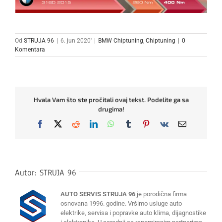
Od
STRUJA 96
|
6. jun 2020'
|
BMW Chiptuning
,
Chiptuning
|
0
Komentara
Hvala Vam što ste pročitali ovaj tekst. Podelite ga sa
drugima!
Facebook
X
Reddit
LinkedIn
WhatsApp
Tumblr
Pinterest
Vk
Email
Autor:
STRUJA 96
AUTO SERVIS STRUJA 96
je porodična firma
osnovana 1996. godine. Vršimo usluge auto
elektrike, servisa i popravke auto klima, dijagnostike