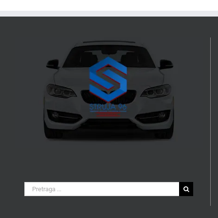
Search
for: