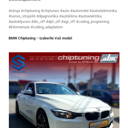
#struja #chiptuning #chiptunes #auto #automobil #autoelektronika
#servis_struja96 #dijagnostika #autoklime #autoelektrika
#autokljucevi #dtc_off #dpf_off #agr_off #coding_programing
#kilometraze #coding_adaptation
BMW Chiptuning – izaberite Vaš model