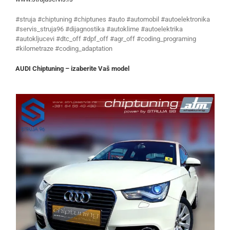
#struja #chiptuning #chiptunes #auto #automobil #autoelektronika
#servis_struja96 #dijagnostika #autoklime #autoelektrika
#autokljucevi #dtc_off #dpf_off #agr_off #coding_programing
#kilometraze #coding_adaptation
AUDI Chiptuning – izaberite Vaš model