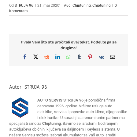
Od
STRUJA 96
|
21. maj 2020'
|
Audi Chiptuning
,
Chiptuning
|
0
Komentara
Hvala Vam što ste pročitali ovaj tekst. Podelite ga sa
drugima!
Facebook
X
Reddit
LinkedIn
WhatsApp
Tumblr
Pinterest
Vk
Email
Autor:
STRUJA 96
AUTO SERVIS STRUJA 96
je porodična firma
osnovana 1996. godine. Vršimo usluge auto
elektrike, servisa i popravke auto klima, dijagnostike
i elektronike. U saradnji sa renomiranim partnerima
specijalisti smo za
Chiptuning
. Bavimo se izradom i kodiranjem
autoključeva običnih, ključeva sa daljincem i Keyless sistema. U
našem Servisu možete izabrati akumulator za Vaš auto, srediti