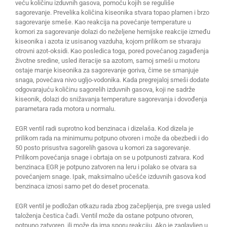
veću količinu izduvnih gasova, pomoću kojih se reguliše
sagorevanje. Prevelika količina kiseonika stvara topao plamen i brzo
sagorevanje smeše. Kao reakcija na povećanje temperature u
komori za sagorevanje dolazi do neželjene hemijske reakcije između
kiseonika i azota iz usisanog vazduha, kojom prilikom se stvaraju
otrovni azot-oksidi. Kao posledica toga, pored povećanog zagađenja
životne sredine, usled iteracije sa azotom, samoj smeši u motoru
ostaje manje kiseonika za sagorevanje goriva, čime se smanjuje
snaga, povećava nivo ugljo-vodonika. Kada pregrejaloj smeši dodate
odgovarajuću količinu sagorelih izduvnih gasova, koji ne sadrže
kiseonik, dolazi do snižavanja temperature sagorevanja i dovođenja
parametara rada motora u normalu.
EGR ventil radi suprotno kod benzinaca i dizelaša. Kod dizela je
prilikom rada na minimumu potpuno otvoren i može da obezbedi i do
50 posto prisustva sagorelih gasova u komori za sagorevanje.
Prilikom povećanja snage i obrtaja on se u potpunosti zatvara. Kod
benzinaca EGR je potpuno zatvoren na leru i polako se otvara sa
povećanjem snage. Ipak, maksimalno učešće izduvnih gasova kod
benzinaca iznosi samo pet do deset procenata.
EGR ventil je podložan otkazu rada zbog začepljenja, pre svega usled
taloženja čestica čađi. Ventil može da ostane potpuno otvoren,
potpuno zatvoren, ili može da ima sporu reakciju. Ako je zaglavljen u