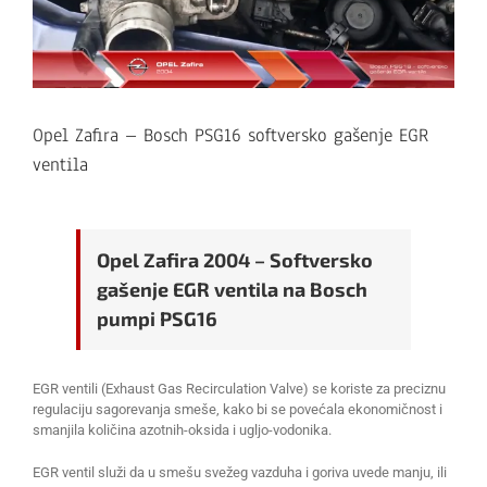
Opel Zafira – Bosch PSG16 softversko gašenje EGR
ventila
Opel Zafira 2004 – Softversko
gašenje EGR ventila na Bosch
pumpi PSG16
EGR ventili (Exhaust Gas Recirculation Valve) se koriste za preciznu
regulaciju sagorevanja smeše, kako bi se povećala ekonomičnost i
smanjila količina azotnih-oksida i ugljo-vodonika.
EGR ventil služi da u smešu svežeg vazduha i goriva uvede manju, ili