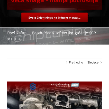
Sve o Chiptuningu na jednom mestu ...
Opel Zafira – Bosch PSG16 softversko gašenje EGR
ventila
Prethodno
Sledeće