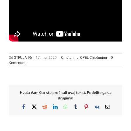
Od
STRUJA 96
|
17. maj 2020'
|
Chiptuning
,
OPEL Chiptuning
|
0
Komentara
Hvala Vam što ste pročitali ovaj tekst. Podelite ga sa
drugima!
Facebook
X
Reddit
LinkedIn
WhatsApp
Tumblr
Pinterest
Vk
Email