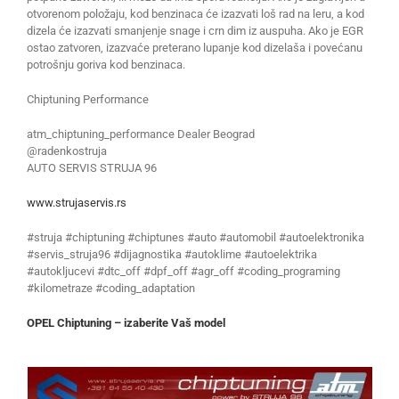
otvorenom položaju, kod benzinaca će izazvati loš rad na leru, a kod
dizela će izazvati smanjenje snage i crn dim iz auspuha. Ako je EGR
ostao zatvoren, izazvaće preterano lupanje kod dizelaša i povećanu
potrošnju goriva kod benzinaca.
Chiptuning Performance
atm_chiptuning_performance Dealer Beograd
@radenkostruja
AUTO SERVIS STRUJA 96
www.strujaservis.rs
#struja #chiptuning #chiptunes #auto #automobil #autoelektronika
#servis_struja96 #dijagnostika #autoklime #autoelektrika
#autokljucevi #dtc_off #dpf_off #agr_off #coding_programing
#kilometraze #coding_adaptation
OPEL Chiptuning – izaberite Vaš model