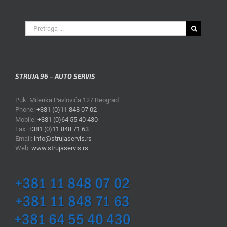
Search
for:
STRUJA 96 – AUTO SERVIS
Puk. Milenka Pavlovića 127 Beograd
Phone:
+381 (0)11 848 07 02
Mobile:
+381 (0)64 55 40 430
Fax:
+381 (0)11 848 71 63
Email:
info@strujaservis.rs
Web:
www.strujaservis.rs