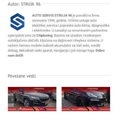
Autor:
STRUJA 96
AUTO SERVIS STRUJA 96
je porodična firma
osnovana 1996. godine. Vršimo usluge auto
elektrike, servisa i popravke auto klima, dijagnostike
i elektronike. U saradnji sa renomiranim partnerima
specijalisti smo za
Chiptuning
. Bavimo se izradom i kodiranjem
autoključeva običnih, ključeva sa daljincem i Keyless sistema. U
našem Servisu možete izabrati akumulator za Vaš auto, srediti
Airbag, dekodirati radio aparat, navigaciju i još mnogo toga.
Dobro
nam došli!
Povezane vesti