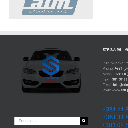
STRUJA 96 – A
Puk. Milenka P
Phone:
+381 (0
Mobile:
+381 (0
Fax:
+381 (0)11
Email:
info@stru
Web:
www.struj
Search
for: