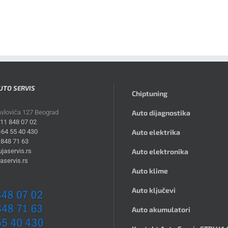
UTO SERVIS
Chiptuning
avlovića 127 Beograd
Auto dijagnostika
)11 848 07 02
)64 55 40 430
Auto elektrika
 848 71 63
jaservis.rs
Auto elektronika
aservis.rs
Auto klime
Auto ključevi
Auto akumulatori