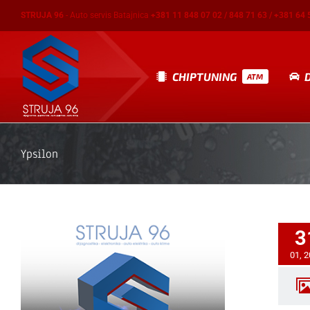
Skip
STRUJA 96
- Auto servis Batajnica
+381 11 848 07 02 / 848 71 63 / +381 64 
to
content
CHIPTUNING
ATM
Ypsilon
3
01, 