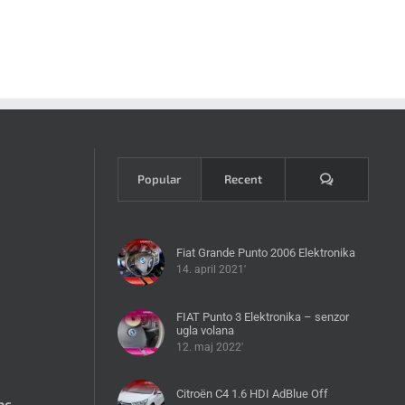
Komentari
Popular
Recent
Fiat Grande Punto 2006 Elektronika
14. april 2021'
FIAT Punto 3 Elektronika – senzor
ugla volana
12. maj 2022'
Citroën C4 1.6 HDI AdBlue Off