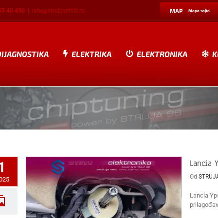
55 40 430
|
info@strujaservis.rs
MAP
Mapa sajta
DIJAGNOSTIKA
ELEKTRIKA
ELEKTRONIKA
K
Lancia 
1
Od
STRUJ
2025
Lancia Yps
prilagođav