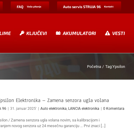
FAQ
Auto servis STRUJA 96
Vaša pitanja
Kontakt
LIME
KLJUČEVI
AKUMULATORI
VESTI
Početna
Tag:
Ypsilon
Ypsilon Elektronika – Zamena senzora ugla volana
A 96
|
31. januar 2025'
|
Auto elektronika
,
LANCIA elektronika
|
0 Komentara
ilon / Zamena senzora ugla volana novim, sa kalibracijom i
anjem novog senzora uz 24 mesečnu garanciju … Prvi znaci [...]