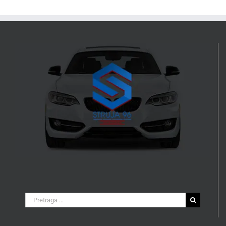
Search
for: