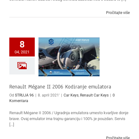
Pročitajte više
8
04, 2021
Renault Mégane II 2006 Kodiranje emulatora
Od
STRUJA 96
|
8. april 2021'
|
Car Keys
,
Renault Car Keys
|
0
Komentara
Renault Mégane II 2006 / Ugradnja emulatora umesto kvarljive donje
brave. Ovaj emulator ima trajnu garanciju i 100% je pouzdan. Servis
[...]
Pročitajte više