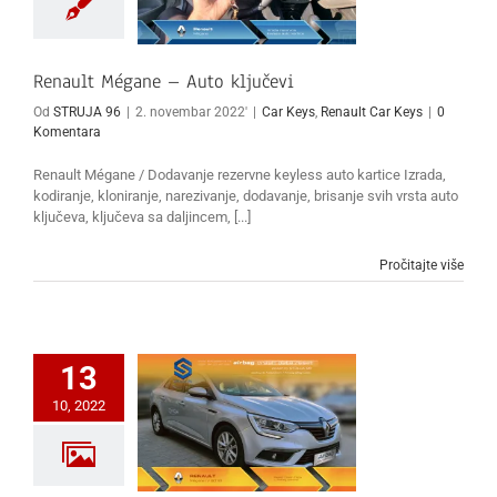
Renault Mégane – Auto ključevi
Od
STRUJA 96
|
2. novembar 2022'
|
Car Keys
,
Renault Car Keys
|
0
Komentara
Renault Mégane / Dodavanje rezervne keyless auto kartice Izrada,
kodiranje, kloniranje, narezivanje, dodavanje, brisanje svih vrsta auto
ključeva, ključeva sa daljincem, [...]
Pročitajte više
13
10, 2022