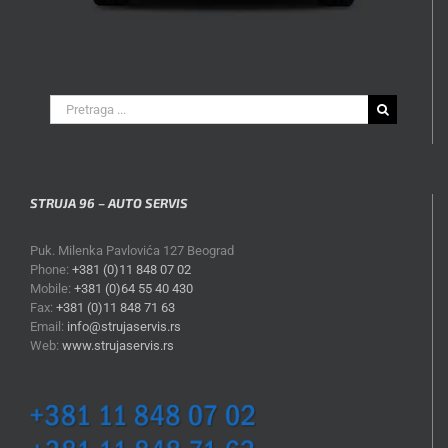
Search
for:
STRUJA 96 – AUTO SERVIS
Puk. Milenka Pavlovića 127 Beograd
Phone:
+381 (0)11 848 07 02
Mobile:
+381 (0)64 55 40 430
Fax:
+381 (0)11 848 71 63
Email:
info@strujaservis.rs
Web:
www.strujaservis.rs