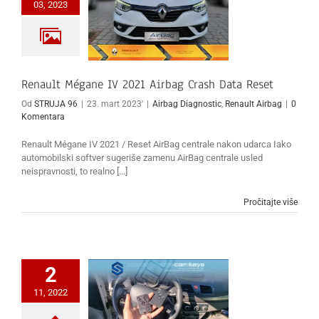
03, 2023
Renault Mégane IV 2021 Airbag Crash Data Reset
Od
STRUJA 96
|
23. mart 2023'
|
Airbag Diagnostic
,
Renault Airbag
|
0
Komentara
Renault Mégane IV 2021 / Reset AirBag centrale nakon udarca Iako
automobilski softver sugeriše zamenu AirBag centrale usled
neispravnosti, to realno [...]
Pročitajte više
2
11, 2022