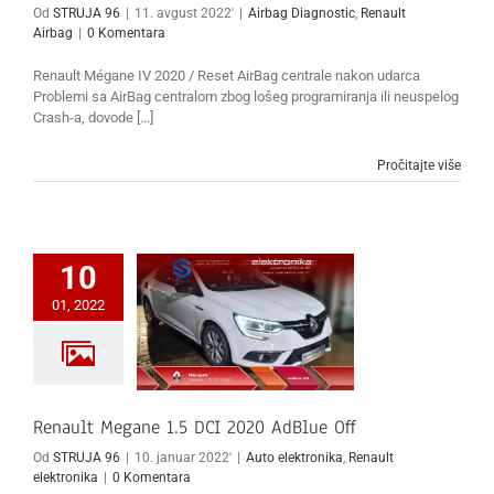
Od
STRUJA 96
|
11. avgust 2022'
|
Airbag Diagnostic
,
Renault
Airbag
|
0 Komentara
Renault Mégane IV 2020 / Reset AirBag centrale nakon udarca
Problemi sa AirBag centralom zbog lošeg programiranja ili neuspelog
Crash-a, dovode [...]
Pročitajte više
10
01, 2022
Renault Megane 1.5 DCI 2020 AdBlue Off
Od
STRUJA 96
|
10. januar 2022'
|
Auto elektronika
,
Renault
elektronika
|
0 Komentara