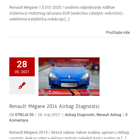
Renault Megane 1.5 DCI 2020 / urađeno odjavljivanje AdBlue
sistema iz motornog računara SCR (selective catalytic reduction) -
selektivna katalitička redukcija [...]
Pročitajte više
28
05, 2021
Renault Mégane 2014 Airbag Diagnostic
Od
STRUJA 96
|
28. maj 2021'
|
Airbag Diagnostic
,
Renault Airbag
|
0
Komentara
Renault Mégane 2014 / Skinut udarac nakon sudara, upisan u Airbag
centralu. Nakon udarca Airbag centrala zabeleži kod o sudaru te [...]