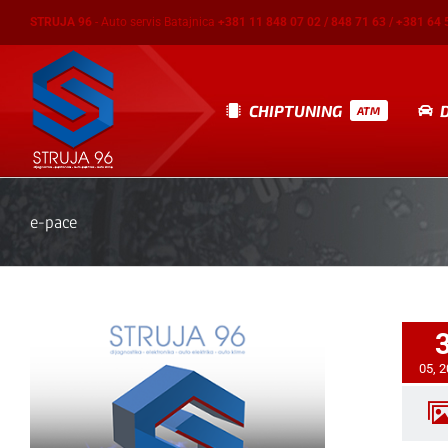
Skip
STRUJA 96
- Auto servis Batajnica
+381 11 848 07 02 / 848 71 63 / +381 64 
to
content
CHIPTUNING
ATM
e-pace
05, 