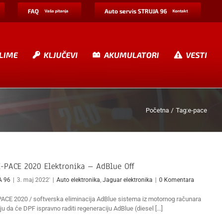
FAQ
Auto servis STRUJA 96
Vaša pitanja
Kontakt
LIME
KLJUČEVI
AKUMULATORI
VESTI
Početna
Tag:
e-pace
E-PACE 2020 Elektronika – AdBlue Off
A 96
|
3. maj 2022'
|
Auto elektronika
,
Jaguar elektronika
|
0 Komentara
PACE 2020 / softverska eliminacija AdBlue sistema iz motornog računara
ju da će DPF ispravno raditi regeneraciju AdBlue (diesel [...]