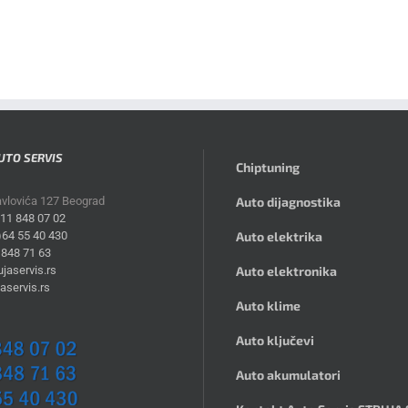
UTO SERVIS
Chiptuning
avlovića 127 Beograd
Auto dijagnostika
)11 848 07 02
)64 55 40 430
Auto elektrika
 848 71 63
jaservis.rs
Auto elektronika
aservis.rs
Auto klime
Auto ključevi
Auto akumulatori