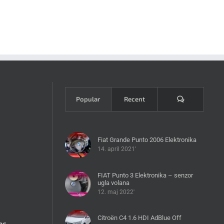
Komentari
Popular
Recent
Fiat Grande Punto 2006 Elektronika
14. april 2021'
FIAT Punto 3 Elektronika – senzor
ugla volana
12. maj 2022'
Citroën C4 1.6 HDI AdBlue Off