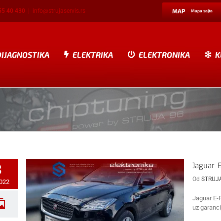
55 40 430
|
info@strujaservis.rs
MAP
Mapa sajta
DIJAGNOSTIKA
ELEKTRIKA
ELEKTRONIKA
K
Jaguar 
3
Od
STRUJ
2022
Jaguar E-
uz garanci