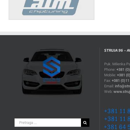
STRUJA 96 – A
Puk. Milenka P
Phone:
+381 (0
Mobile:
+381 (0
Fax:
+381 (0)11
Email:
info@stru
Web:
www.struj
Search
for: