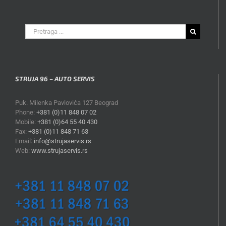
Search
for:
STRUJA 96 – AUTO SERVIS
Puk. Milenka Pavlovića 127 Beograd
Phone:
+381 (0)11 848 07 02
Mobile:
+381 (0)64 55 40 430
Fax:
+381 (0)11 848 71 63
Email:
info@strujaservis.rs
Web:
www.strujaservis.rs