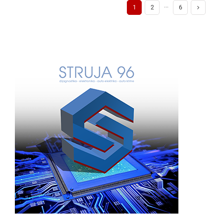
1
2
···
6