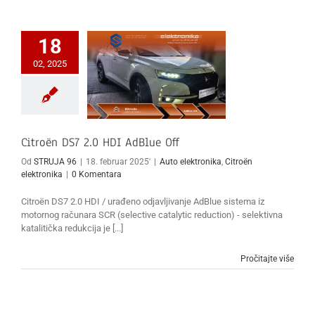
18
02, 2025
Citroën DS7 2.0 HDI AdBlue Off
Od
STRUJA 96
|
18. februar 2025'
|
Auto elektronika
,
Citroën
elektronika
|
0 Komentara
Citroën DS7 2.0 HDI / urađeno odjavljivanje AdBlue sistema iz
motornog računara SCR (selective catalytic reduction) - selektivna
katalitička redukcija je [...]
Pročitajte više