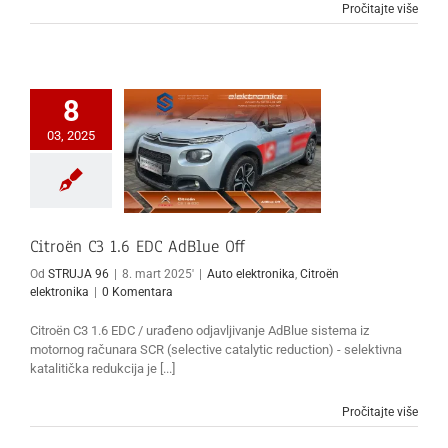
Pročitajte više
8
03, 2025
Citroën C3 1.6 EDC AdBlue Off
Od
STRUJA 96
|
8. mart 2025'
|
Auto elektronika
,
Citroën
elektronika
|
0 Komentara
Citroën C3 1.6 EDC / urađeno odjavljivanje AdBlue sistema iz
motornog računara SCR (selective catalytic reduction) - selektivna
katalitička redukcija je [...]
Pročitajte više