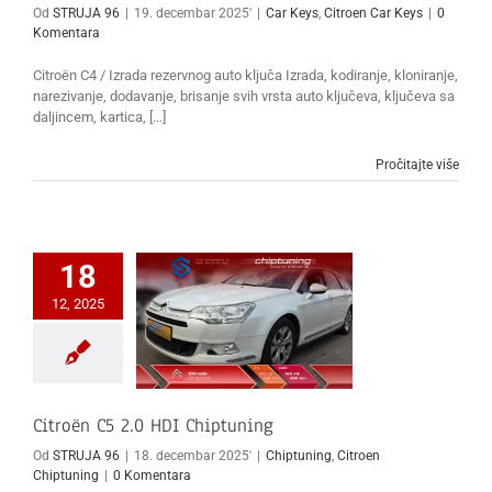
Od
STRUJA 96
|
19. decembar 2025'
|
Car Keys
,
Citroen Car Keys
|
0
Komentara
Citroën C4 / Izrada rezervnog auto ključa Izrada, kodiranje, kloniranje,
narezivanje, dodavanje, brisanje svih vrsta auto ključeva, ključeva sa
daljincem, kartica, [...]
Pročitajte više
18
12, 2025
Citroën C5 2.0 HDI Chiptuning
Od
STRUJA 96
|
18. decembar 2025'
|
Chiptuning
,
Citroen
Chiptuning
|
0 Komentara