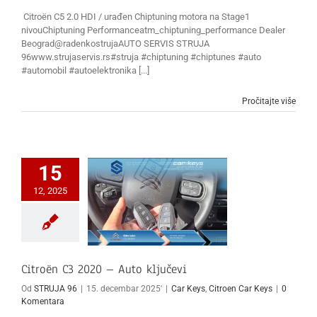
Citroën C5 2.0 HDI / urađen Chiptuning motora na Stage1
nivouChiptuning Performanceatm_chiptuning_performance Dealer
Beograd@radenkostrujaAUTO SERVIS STRUJA
96www.strujaservis.rs#struja #chiptuning #chiptunes #auto
#automobil #autoelektronika [...]
Pročitajte više
15
12, 2025
Citroën C3 2020 – Auto ključevi
Od
STRUJA 96
|
15. decembar 2025'
|
Car Keys
,
Citroen Car Keys
|
0
Komentara