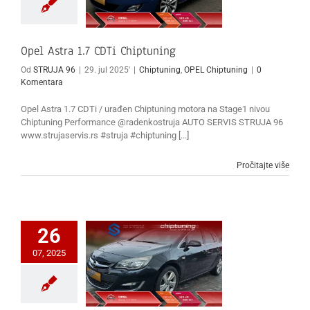
Opel Astra 1.7 CDTi Chiptuning
Od
STRUJA 96
|
29. jul 2025'
|
Chiptuning
,
OPEL Chiptuning
|
0
Komentara
Opel Astra 1.7 CDTi / urađen Chiptuning motora na Stage1 nivou
Chiptuning Performance @radenkostruja AUTO SERVIS STRUJA 96
www.strujaservis.rs #struja #chiptuning [...]
Pročitajte više
26
07, 2025