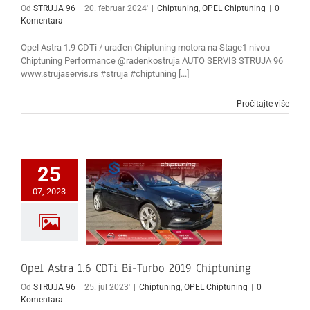
Od
STRUJA 96
|
20. februar 2024'
|
Chiptuning
,
OPEL Chiptuning
|
0
Komentara
Opel Astra 1.9 CDTi / urađen Chiptuning motora na Stage1 nivou
Chiptuning Performance @radenkostruja AUTO SERVIS STRUJA 96
www.strujaservis.rs #struja #chiptuning [...]
Pročitajte više
25
07, 2023
Opel Astra 1.6 CDTi Bi-Turbo 2019 Chiptuning
Od
STRUJA 96
|
25. jul 2023'
|
Chiptuning
,
OPEL Chiptuning
|
0
Komentara