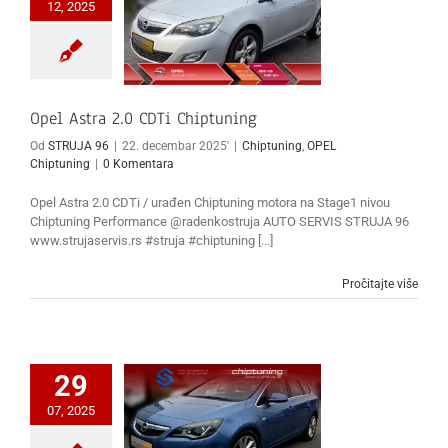
12, 2025
Opel Astra 2.0 CDTi Chiptuning
Od
STRUJA 96
|
22. decembar 2025'
|
Chiptuning
,
OPEL
Chiptuning
|
0 Komentara
Opel Astra 2.0 CDTi / urađen Chiptuning motora na Stage1 nivou
Chiptuning Performance @radenkostruja AUTO SERVIS STRUJA 96
www.strujaservis.rs #struja #chiptuning [...]
Pročitajte više
29
07, 2025