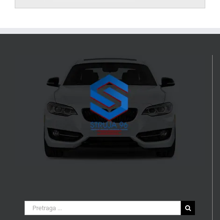
Search
for: