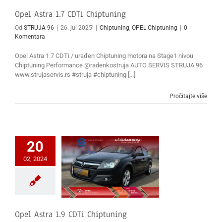
Opel Astra 1.7 CDTi Chiptuning
Od
STRUJA 96
|
26. jul 2025'
|
Chiptuning
,
OPEL Chiptuning
|
0
Komentara
Opel Astra 1.7 CDTi / urađen Chiptuning motora na Stage1 nivou
Chiptuning Performance @radenkostruja AUTO SERVIS STRUJA 96
www.strujaservis.rs #struja #chiptuning [...]
Pročitajte više
20
02, 2024
Opel Astra 1.9 CDTi Chiptuning