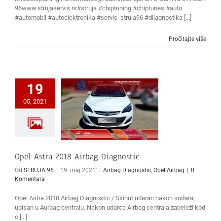
96www.strujaservis.rs#struja #chiptuning #chiptunes #auto
#automobil #autoelektronika #servis_struja96 #dijagnostika [...]
Pročitajte više
19
05, 2021
Opel Astra 2018 Airbag Diagnostic
Od
STRUJA 96
|
19. maj 2021'
|
Airbag Diagnostic
,
Opel Airbag
|
0
Komentara
Opel Astra 2018 Airbag Diagnostic / Skinut udarac nakon sudara,
upisan u Aurbag centralu. Nakon udarca Airbag centrala zabeleži kod
o [...]