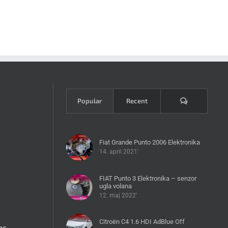
Komentari
Popular
Recent
Fiat Grande Punto 2006 Elektronika
14. april 2021'
FIAT Punto 3 Elektronika – senzor
ugla volana
12. maj 2022'
Citroën C4 1.6 HDI AdBlue Off