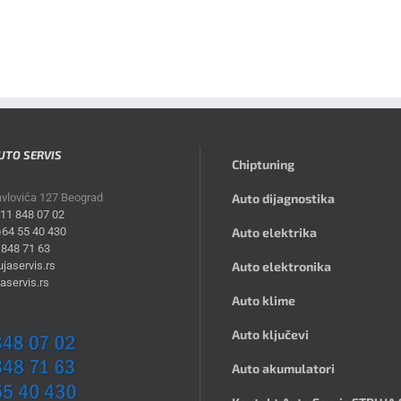
UTO SERVIS
Chiptuning
avlovića 127 Beograd
Auto dijagnostika
)11 848 07 02
)64 55 40 430
Auto elektrika
 848 71 63
jaservis.rs
Auto elektronika
aservis.rs
Auto klime
Auto ključevi
Auto akumulatori