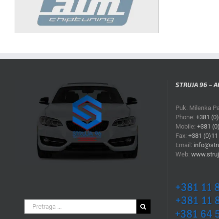
STRUJA 96 – A
Puk. Milenka P
Phone:
+381 (0
Mobile:
+381 (0
Fax:
+381 (0)11
Email:
info@stru
Web:
www.struj
Search
for: