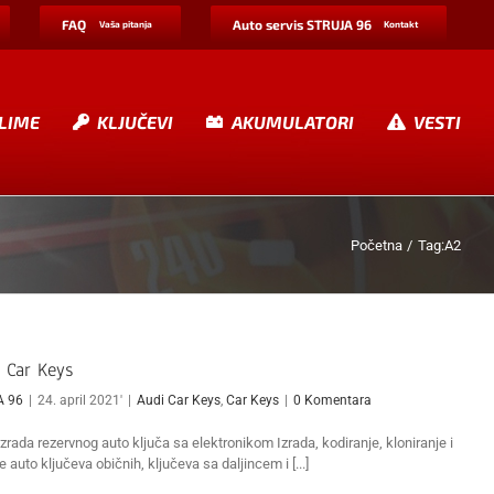
FAQ
Auto servis STRUJA 96
Vaša pitanja
Kontakt
LIME
KLJUČEVI
AKUMULATORI
VESTI
Početna
Tag:
A2
 Car Keys
A 96
|
24. april 2021'
|
Audi Car Keys
,
Car Keys
|
0 Komentara
Izrada rezervnog auto ključa sa elektronikom Izrada, kodiranje, kloniranje i
e auto ključeva običnih, ključeva sa daljincem i [...]