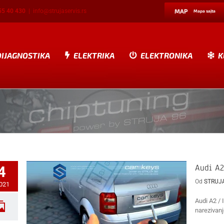
55 40 430
|
info@strujaservis.rs
MAP
Mapa sajta
DIJAGNOSTIKA
ELEKTRIKA
ELEKTRONIKA
K
Audi A2
4
Od
STRUJ
2021
Audi A2 / 
narezivanj