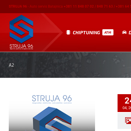
Skip
STRUJA 96
- Auto servis Batajnica
+381 11 848 07 02 / 848 71 63 / +381 64 
to
content
CHIPTUNING
ATM
A2
2
04, 