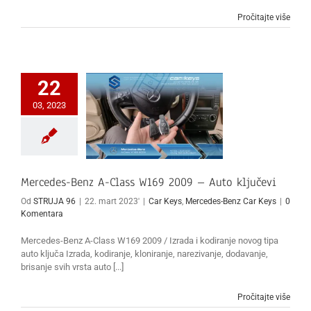
Pročitajte više
22
03, 2023
Mercedes-Benz A-Class W169 2009 – Auto ključevi
Od
STRUJA 96
|
22. mart 2023'
|
Car Keys
,
Mercedes-Benz Car Keys
|
0
Komentara
Mercedes-Benz A-Class W169 2009 / Izrada i kodiranje novog tipa
auto ključa Izrada, kodiranje, kloniranje, narezivanje, dodavanje,
brisanje svih vrsta auto [...]
Pročitajte više