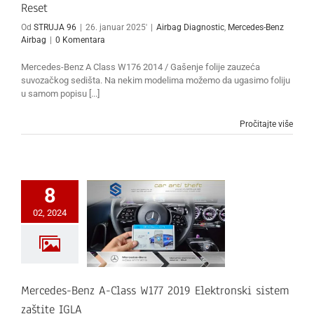
Reset
Od
STRUJA 96
|
26. januar 2025'
|
Airbag Diagnostic
,
Mercedes-Benz
Airbag
|
0 Komentara
Mercedes-Benz A Class W176 2014 / Gašenje folije zauzeća
suvozačkog sedišta. Na nekim modelima možemo da ugasimo foliju
u samom popisu [...]
Pročitajte više
8
02, 2024
Mercedes-Benz A-Class W177 2019 Elektronski sistem
zaštite IGLA