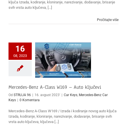
ključa Izrada, kodiranje, kloniranje, narezivanje, dodavanje, brisanje
svih vrsta auto ključeva, [...]
Pročitajte više
16
08, 2023
Mercedes-Benz A-Class W169 – Auto ključevi
Od
STRUJA 96
|
16. avgust 2023'
|
Car Keys
,
Mercedes-Benz Car
Keys
|
0 Komentara
Mercedes-Benz A-Class W169 / Izrada i kodiranje novog auto ključa
Izrada, kodiranje, kloniranje, narezivanje, dodavanje, brisanje svih
vrsta auto ključeva, ključeva [...]