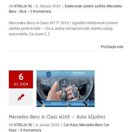
Od
STRUJA 96
|
8. februar 2024'
|
Elektronski sistem zaštite
,
Mercedes-
Benz - IGLA
|
0 Komentara
Mercedes-Benz A-Class W177 2019 / Ugrađen elektronski sistem
zaštite protiv krađe – IGLA Jedna od najmoćnijih zaštita vašeg
automobila. Za osam [...]
Pročitajte više
6
01, 2024
Mercedes-Benz A-Class W169 – Auto ključevi
Od
STRUJA 96
|
6. januar 2024'
|
Car Keys
,
Mercedes-Benz Car
Keys
|
0 Komentara