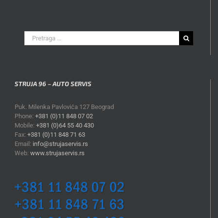
Search
for:
STRUJA 96 – AUTO SERVIS
Puk. Milenka Pavlovića 127 Beograd
Phone:
+381 (0)11 848 07 02
Mobile:
+381 (0)64 55 40 430
Fax:
+381 (0)11 848 71 63
Email:
info@strujaservis.rs
Web:
www.strujaservis.rs