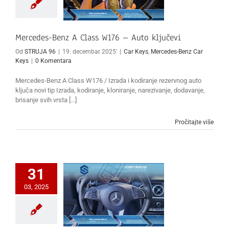
Mercedes-Benz A Class W176 – Auto ključevi
Od
STRUJA 96
|
19. decembar 2025'
|
Car Keys
,
Mercedes-Benz Car
Keys
|
0 Komentara
Mercedes-Benz A Class W176 / Izrada i kodiranje rezervnog auto
ključa novi tip Izrada, kodiranje, kloniranje, narezivanje, dodavanje,
brisanje svih vrsta [...]
Pročitajte više
31
03, 2025