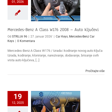
01, 2026
Mercedes-Benz A Class W176 2008 – Auto ključevi
Od
STRUJA 96
|
27. januar 2026'
|
Car Keys
,
Mercedes-Benz Car
Keys
|
0 Komentara
Mercedes-Benz A Class W176 / Izrada i kodiranje novog auto ključa
Izrada, kodiranje, kloniranje, narezivanje, dodavanje, brisanje svih
vrsta auto ključeva, [...]
Pročitajte više
19
12, 2025