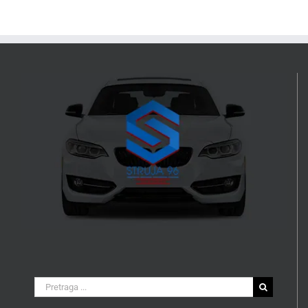
Search
for: