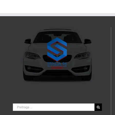
Search
for: